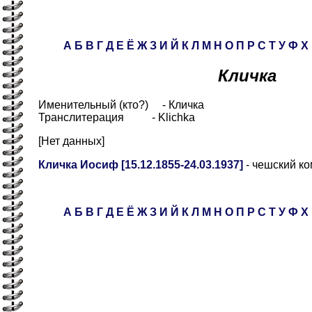
А
Б
В
Г
Д
Е
Ё
Ж
З
И
Й
К
Л
М
Н
О
П
Р
С
Т
У
Ф
Х
Кличка
Именительный (кто?) - Кличка
Транслитерация - Klichka
[Нет данных]
Кличка Иосиф [15.12.1855-24.03.1937]
- чешский ко
А
Б
В
Г
Д
Е
Ё
Ж
З
И
Й
К
Л
М
Н
О
П
Р
С
Т
У
Ф
Х