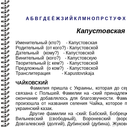
А
Б
В
Г
Д
Е
Ё
Ж
З
И
Й
К
Л
М
Н
О
П
Р
С
Т
У
Ф
Х
Капустовская
Именительный (кто?) - Капустовская
Родительный (от кого?) - Капустовской
Дательный (кому?) - Капустовской
Винительный (кого?) - Капустовскую
Творительный (с кем?) - Капустовской
Предложный (о ком?) - Капустовской
Транслитерация - Kapustovskaja
ЧАЙКОВСКИЙ
Фамилия пришла с Украины, которая до сере
связана с Польшей. Фамилии на -ский принадле
окончание добавлялось для благозвучности. Фам
произошла от названия селения Чайка, которое 
украинский казак.
Другие фамилии на -ский: Бабский, Бобрецкий
Вильневский (свободный), Вороневский (воро
Довгалевский (долгий), Дубинский (дубина), Жуков