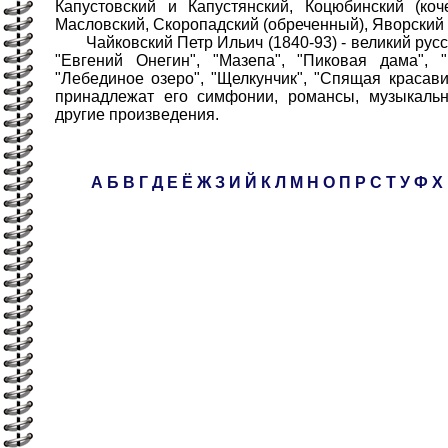
Капустовский и Капустянский, Коцюбинский (кочер
Масловский, Скоропадский (обреченный), Яворский (
Чайковский Петр Ильич (1840-93) - великий русск
"Евгений Онегин", "Мазепа", "Пиковая дама", "
"Лебединое озеро", "Щелкунчик", "Спящая краса
принадлежат его симфонии, романсы, музыкаль
другие произведения.
А
Б
В
Г
Д
Е
Ё
Ж
З
И
Й
К
Л
М
Н
О
П
Р
С
Т
У
Ф
Х