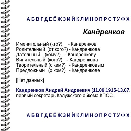
А
Б
В
Г
Д
Е
Ё
Ж
З
И
Й
К
Л
М
Н
О
П
Р
С
Т
У
Ф
Х
Кандренков
Именительный (кто?) - Кандренков
Родительный (от кого?) - Кандренкова
Дательный (кому?) - Кандренкову
Винительный (кого?) - Кандренкова
Творительный (с кем?) - Кандренковым
Предложный (о ком?) - Кандренкове
[Нет данных]
Кандренков Андрей Андреевич [11.09.1915-13.07.
первый секретарь Калужского обкома КПСС
А
Б
В
Г
Д
Е
Ё
Ж
З
И
Й
К
Л
М
Н
О
П
Р
С
Т
У
Ф
Х