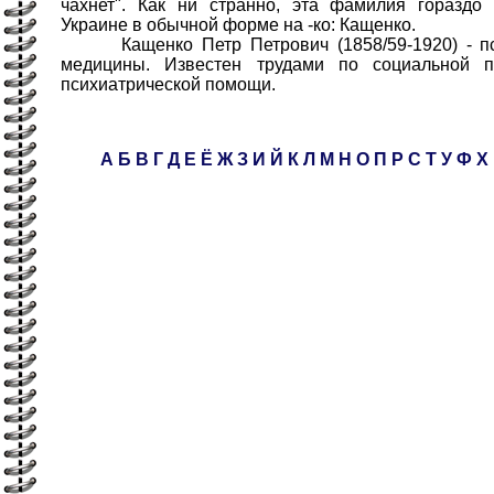
чахнет". Как ни странно, эта фамилия гораздо
Украине в обычной форме на -ко: Кащенко.
Кащенко Петр Петрович (1858/59-1920) - пси
медицины. Известен трудами по социальной п
психиатрической помощи.
А
Б
В
Г
Д
Е
Ё
Ж
З
И
Й
К
Л
М
Н
О
П
Р
С
Т
У
Ф
Х