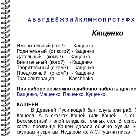
А
Б
В
Г
Д
Е
Ё
Ж
З
И
Й
К
Л
М
Н
О
П
Р
С
Т
У
Ф
Х
Кащенко
Именительный (кто?) - Кащенко
Родительный (от кого?) - Кащенко
Дательный (кому?) - Кащенко
Винительный (кого?) - Кащенко
Творительный (с кем?) - Кащенко
Предложный (о ком?) - Кащенко
Транслитерация - Kaschenko
При наборе возможно ошибочно набрать други
Ващенко
,
Мащенко
,
Пащенко
,
Кущенко
,
КАЩЕЕВ
В Древней Руси кощей был слуга или раб. О
Кощеев. А в сказках Кощей (или Кащей - с об
Бессмертный - злой владыка темных сил. В осно
кость: прозвище Кащей давали обычно худым, 
скупцам и скрягам. Недаром же А.С.Пушкин писал: 