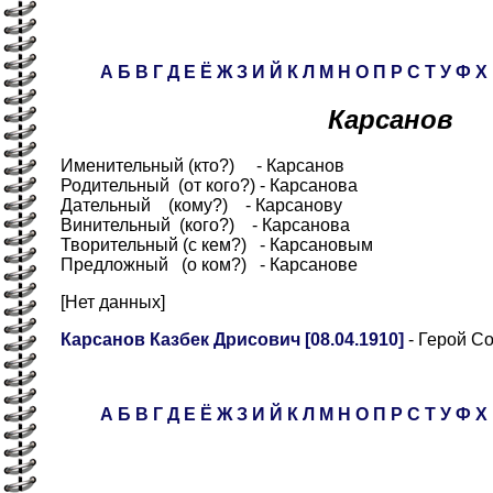
А
Б
В
Г
Д
Е
Ё
Ж
З
И
Й
К
Л
М
Н
О
П
Р
С
Т
У
Ф
Х
Карсанов
Именительный (кто?) - Карсанов
Родительный (от кого?) - Карсанова
Дательный (кому?) - Карсанову
Винительный (кого?) - Карсанова
Творительный (с кем?) - Карсановым
Предложный (о ком?) - Карсанове
[Нет данных]
Карсанов Казбек Дрисович [08.04.1910]
- Герой С
А
Б
В
Г
Д
Е
Ё
Ж
З
И
Й
К
Л
М
Н
О
П
Р
С
Т
У
Ф
Х