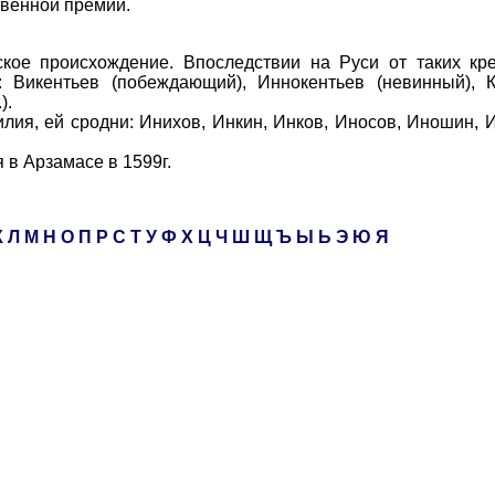
твенной премии.
происхождение. Впоследствии на Руси от таких кре
: Викентьев (побеждающий), Иннокентьев (невинный), 
).
я, ей сродни: Инихов, Инкин, Инков, Иносов, Иношин, 
в Арзамасе в 1599г.
К
Л
М
Н
О
П
Р
С
Т
У
Ф
Х
Ц
Ч
Ш
Щ
Ъ
Ы
Ь
Э
Ю
Я