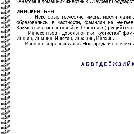
"Анатомия домашних животных". Лауреат Государс
ИННОКЕНТЬЕВ
Некоторые греческие имена имели латинское 
образовались, в частности, фамилии на -ентьев
Климентьев (милостивый) и Терентьев (трущий) (лат.
Иннокентьев - довольно-таки "кустистая" фамили
Иншин, Иньшин, Инютин, Инюшин, Иняхин.
Иношин Гавря выехал из Новгорода и поселился 
А
Б
В
Г
Д
Е
Ё
Ж
З
И
Й