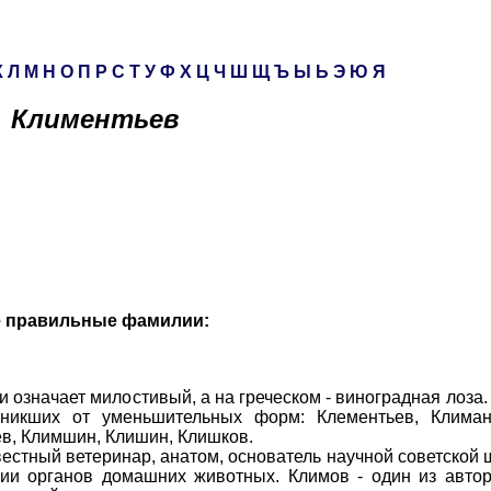
К
Л
М
Н
О
П
Р
С
Т
У
Ф
Х
Ц
Ч
Ш
Щ
Ъ
Ы
Ь
Э
Ю
Я
Климентьев
е правильные фамилии:
означает милостивый, а на греческом - виноградная лоза.
никших от уменьшительных форм: Клементьев, Климан
ев, Климшин, Клишин, Клишков.
стный ветеринар, анатом, основатель научной советской
ии органов домашних животных. Климов - один из автор