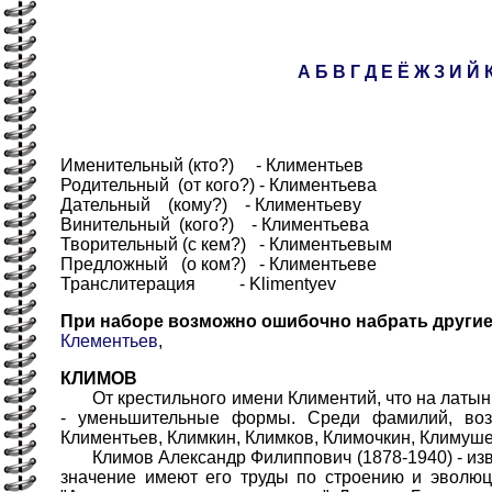
А
Б
В
Г
Д
Е
Ё
Ж
З
И
Й
Именительный (кто?) - Климентьев
Родительный (от кого?) - Климентьева
Дательный (кому?) - Климентьеву
Винительный (кого?) - Климентьева
Творительный (с кем?) - Климентьевым
Предложный (о ком?) - Климентьеве
Транслитерация - Klimentyev
При наборе возможно ошибочно набрать други
Клементьев
,
КЛИМОВ
От крестильного имени Климентий, что на латыни 
- уменьшительные формы. Среди фамилий, воз
Климентьев, Климкин, Климков, Климочкин, Климуш
Климов Александр Филиппович (1878-1940) - изве
значение имеют его труды по строению и эволюц