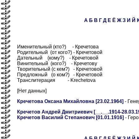
А
Б
В
Г
Д
Е
Ё
Ж
З
И
Й
Именительный (кто?) - Кречетова
Родительный (от кого?) - Кречетовой
Дательный (кому?) - Кречетовой
Винительный (кого?) - Кречетову
Творительный (с кем?) - Кречетовой
Предложный (о ком?) - Кречетовой
Транслитерация - Krechetova
[Нет данных]
Кречетова Оксана Михайловна [23.02.1964]
- Гене
Кречетов Андрей Дмитриевич [__.__.1914-28.03.19
Кречетов Василий Степанович [01.01.1916]
- Гер
А
Б
В
Г
Д
Е
Ё
Ж
З
И
Й