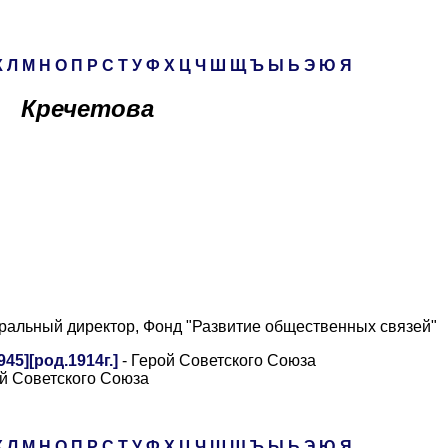
К
Л
М
Н
О
П
Р
С
Т
У
Ф
Х
Ц
Ч
Ш
Щ
Ъ
Ы
Ь
Э
Ю
Я
Кречетова
ральный директор, Фонд "Развитие общественных связей"
45][род.1914г.]
- Герой Советского Союза
ой Советского Союза
К
Л
М
Н
О
П
Р
С
Т
У
Ф
Х
Ц
Ч
Ш
Щ
Ъ
Ы
Ь
Э
Ю
Я