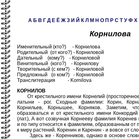
А
Б
В
Г
Д
Е
Ё
Ж
З
И
Й
К
Л
М
Н
О
П
Р
С
Т
У
Ф
Х
Корнилова
Именительный (кто?) - Корнилова
Родительный (от кого?) - Корниловой
Дательный (кому?) - Корниловой
Винительный (кого?) - Корнилову
Творительный (с кем?) - Корниловой
Предложный (о ком?) - Корниловой
Транслитерация - Kornilova
КОРНИЛОВ
От крестильного имени Корнелий (просторечное - 
латыни - рог. Сходные фамилии: Корин, Корна
Корнильев, Корнышее, Корняков. Заметим, ч
образоваться и от крестильного имени Конкорди
(лат.), А вот созвучная Корнееву фамилия Коренев
и по типу относится к фамилиям, образованным от 
к миру растений. Коренин и Каренин - и вовсе от сл
Здесь же - Коренников, однако в основе слово 