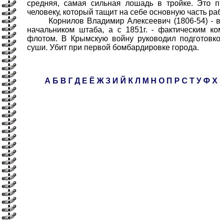
средняя, самая сильная лошадь в тройке. Это 
человеку, который тащит на себе основную часть ра
Корнилов Владимир Алексеевич (1806-54) - ви
начальником штаба, а с 1851г. - фактическим 
флотом. В Крымскую войну руководил подготовк
суши. Убит при первой бомбардировке города.
А
Б
В
Г
Д
Е
Ё
Ж
З
И
Й
К
Л
М
Н
О
П
Р
С
Т
У
Ф
Х