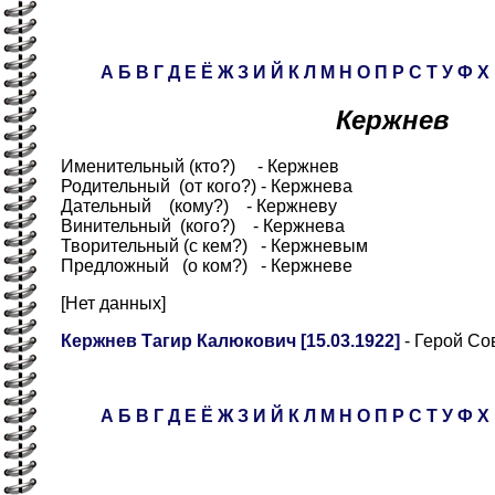
А
Б
В
Г
Д
Е
Ё
Ж
З
И
Й
К
Л
М
Н
О
П
Р
С
Т
У
Ф
Х
Кержнев
Именительный (кто?) - Кержнев
Родительный (от кого?) - Кержнева
Дательный (кому?) - Кержневу
Винительный (кого?) - Кержнева
Творительный (с кем?) - Кержневым
Предложный (о ком?) - Кержневе
[Нет данных]
Кержнев Тагир Калюкович [15.03.1922]
- Герой Со
А
Б
В
Г
Д
Е
Ё
Ж
З
И
Й
К
Л
М
Н
О
П
Р
С
Т
У
Ф
Х