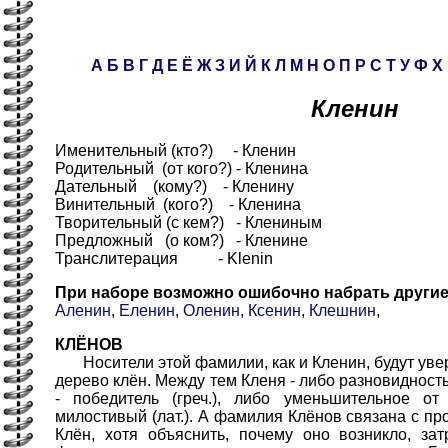
А
Б
В
Г
Д
Е
Ё
Ж
З
И
Й
К
Л
М
Н
О
П
Р
С
Т
У
Ф
Х
Кленин
Именительный (кто?) - Кленин
Родительный (от кого?) - Кленина
Дательный (кому?) - Кленину
Винительный (кого?) - Кленина
Творительный (с кем?) - Клениным
Предложный (о ком?) - Кленине
Транслитерация - Klenin
При наборе возможно ошибочно набрать други
Аленин
,
Еленин
,
Оленин
,
Ксенин
,
Клешнин
,
КЛЁНОВ
Носители этой фамилии, как и Кленин, будут увер
дерево клён. Между тем Кленя - либо разновидност
- победитель (греч.), либо уменьшительное от
милостивый (лат.). А фамилия Клёнов связана с п
Клён, хотя объяснить, почему оно возникло, зат