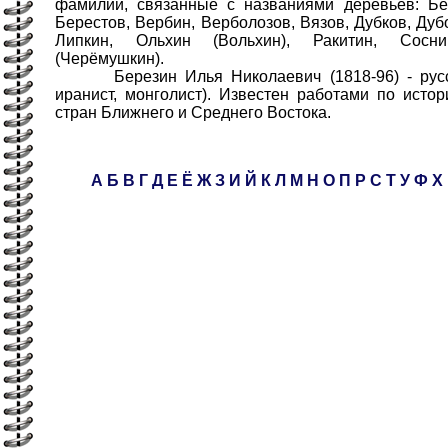
фамилии, связанные с названиями деревьев: Бер
Берестов, Вербин, Верболозов, Вязов, Дубков, Дуб
Липкин, Ольхин (Вольхин), Ракитин, Сосн
(Черёмушкин).
Березин Илья Николаевич (1818-96) - русски
иранист, монголист). Известен работами по истор
стран Ближнего и Среднего Востока.
А
Б
В
Г
Д
Е
Ё
Ж
З
И
Й
К
Л
М
Н
О
П
Р
С
Т
У
Ф
Х