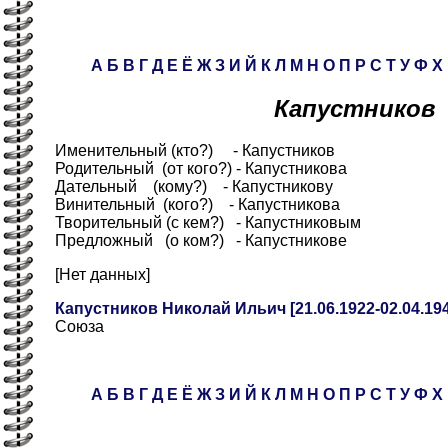
А
Б
В
Г
Д
Е
Ё
Ж
З
И
Й
К
Л
М
Н
О
П
Р
С
Т
У
Ф
Х
Капустников
Именительный (кто?) - Капустников
Родительный (от кого?) - Капустникова
Дательный (кому?) - Капустникову
Винительный (кого?) - Капустникова
Творительный (с кем?) - Капустниковым
Предложный (о ком?) - Капустникове
[Нет данных]
Капустников Николай Ильич [21.06.1922-02.04.19
Союза
А
Б
В
Г
Д
Е
Ё
Ж
З
И
Й
К
Л
М
Н
О
П
Р
С
Т
У
Ф
Х