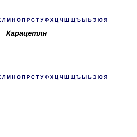
К
Л
М
Н
О
П
Р
С
Т
У
Ф
Х
Ц
Ч
Ш
Щ
Ъ
Ы
Ь
Э
Ю
Я
Карацетян
К
Л
М
Н
О
П
Р
С
Т
У
Ф
Х
Ц
Ч
Ш
Щ
Ъ
Ы
Ь
Э
Ю
Я