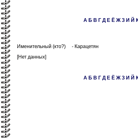
А
Б
В
Г
Д
Е
Ё
Ж
З
И
Й
Именительный (кто?) - Карацетян
[Нет данных]
А
Б
В
Г
Д
Е
Ё
Ж
З
И
Й