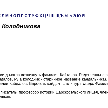
К
Л
М
Н
О
П
Р
С
Т
У
Ф
Х
Ц
Ч
Ш
Щ
Ъ
Ы
Ь
Э
Ю
Я
Колодникова
 д могла возникнуть фамилия Кайтанов. Родственны с э
далов, ну а колодник - старинное название кандальника).
лии Кайдалов. Впрочем, кайдал - это и гурт, стадо. Фамил
исатель, профессор истории Царскосельского лицея, чле
ушкин.