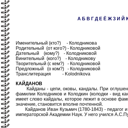
А
Б
В
Г
Д
Е
Ё
Ж
З
И
Й
Именительный (кто?) - Колодникова
Родительный (от кого?) - Колодниковой
Дательный (кому?) - Колодниковой
Винительный (кого?) - Колодникову
Творительный (с кем?) - Колодниковой
Предложный (о ком?) - Колодниковой
Транслитерация - Kolodnikova
КАЙДАНОВ
Кайданы - цепи, оковы, кандалы. При оглушении
фамилии Колодников и Колодкин (колодки - вид кан
имеет слово кайдалы, которое лежит в основе фами
значение, становится вполне почтенной.
Кайданов Иван Кузьмич (1780-1843) - педагог и п
императорской Академии Наук. У него учился А.С.П