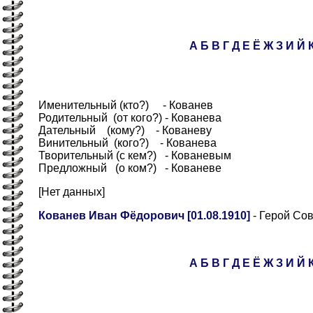
А
Б
В
Г
Д
Е
Ё
Ж
З
И
Й
Именительный (кто?) - Кованев
Родительный (от кого?) - Кованева
Дательный (кому?) - Кованеву
Винительный (кого?) - Кованева
Творительный (с кем?) - Кованевым
Предложный (о ком?) - Кованеве
[Нет данных]
Кованев Иван Фёдорович [01.08.1910]
- Герой Со
А
Б
В
Г
Д
Е
Ё
Ж
З
И
Й