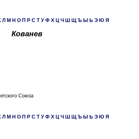
К
Л
М
Н
О
П
Р
С
Т
У
Ф
Х
Ц
Ч
Ш
Щ
Ъ
Ы
Ь
Э
Ю
Я
Кованев
ветского Союза
К
Л
М
Н
О
П
Р
С
Т
У
Ф
Х
Ц
Ч
Ш
Щ
Ъ
Ы
Ь
Э
Ю
Я