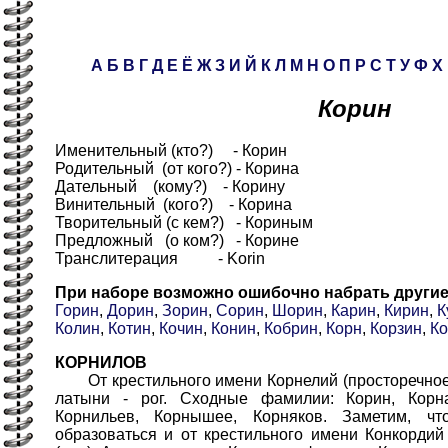
А
Б
В
Г
Д
Е
Ё
Ж
З
И
Й
К
Л
М
Н
О
П
Р
С
Т
У
Ф
Х
Корин
Именительный (кто?) - Корин
Родительный (от кого?) - Корина
Дательный (кому?) - Корину
Винительный (кого?) - Корина
Творительный (с кем?) - Кориным
Предложный (о ком?) - Корине
Транслитерация - Korin
При наборе возможно ошибочно набрать други
Горин
,
Дорин
,
Зорин
,
Сорин
,
Шорин
,
Карин
,
Кирин
,
К
Колин
,
Котин
,
Кочин
,
Конин
,
Кобрин
,
Корн
,
Корзин
,
Ко
КОРНИЛОВ
От крестильного имени Корнелий (просторечное - 
латыни - рог. Сходные фамилии: Корин, Корна
Корнильев, Корнышее, Корняков. Заметим, ч
образоваться и от крестильного имени Конкорди