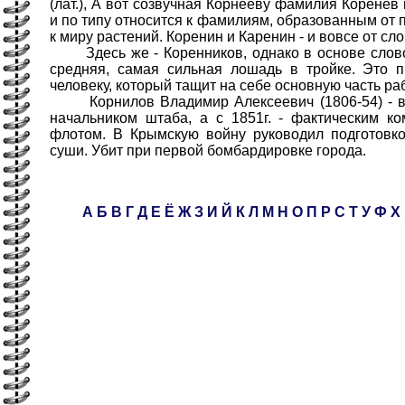
(лат.), А вот созвучная Корнееву фамилия Коренев
и по типу относится к фамилиям, образованным от 
к миру растений. Коренин и Каренин - и вовсе от сл
Здесь же - Коренников, однако в основе слово 
средняя, самая сильная лошадь в тройке. Это 
человеку, который тащит на себе основную часть ра
Корнилов Владимир Алексеевич (1806-54) - ви
начальником штаба, а с 1851г. - фактическим 
флотом. В Крымскую войну руководил подготовк
суши. Убит при первой бомбардировке города.
А
Б
В
Г
Д
Е
Ё
Ж
З
И
Й
К
Л
М
Н
О
П
Р
С
Т
У
Ф
Х