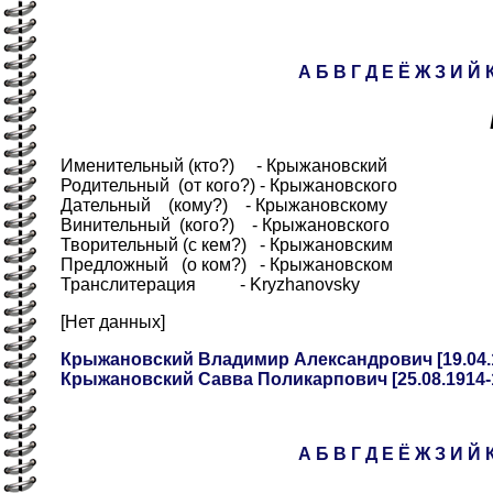
А
Б
В
Г
Д
Е
Ё
Ж
З
И
Й
Именительный (кто?) - Крыжановский
Родительный (от кого?) - Крыжановского
Дательный (кому?) - Крыжановскому
Винительный (кого?) - Крыжановского
Творительный (с кем?) - Крыжановским
Предложный (о ком?) - Крыжановском
Транслитерация - Kryzhanovsky
[Нет данных]
Крыжановский Владимир Александрович [19.04.1
Крыжановский Савва Поликарпович [25.08.1914-1
А
Б
В
Г
Д
Е
Ё
Ж
З
И
Й