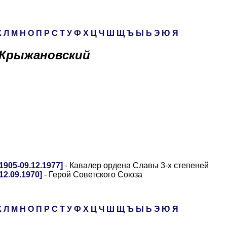
К
Л
М
Н
О
П
Р
С
Т
У
Ф
Х
Ц
Ч
Ш
Щ
Ъ
Ы
Ь
Э
Ю
Я
Крыжановский
905-09.12.1977]
- Кавалер ордена Славы 3-х степеней
2.09.1970]
- Герой Советского Союза
К
Л
М
Н
О
П
Р
С
Т
У
Ф
Х
Ц
Ч
Ш
Щ
Ъ
Ы
Ь
Э
Ю
Я