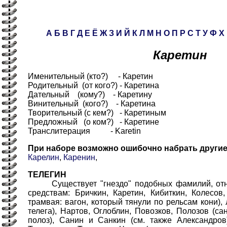
А
Б
В
Г
Д
Е
Ё
Ж
З
И
Й
К
Л
М
Н
О
П
Р
С
Т
У
Ф
Х
Каретин
Именительный (кто?) - Каретин
Родительный (от кого?) - Каретина
Дательный (кому?) - Каретину
Винительный (кого?) - Каретина
Творительный (с кем?) - Каретиным
Предложный (о ком?) - Каретине
Транслитерация - Karetin
При наборе возможно ошибочно набрать други
Карелин
,
Каренин
,
ТЕЛЕГИН
Существует "гнездо" подобных фамилий, отн
средствам: Бричкин, Каретин, Кибиткин, Колесов,
трамвая: вагон, который тянули по рельсам кони)
телега), Нартов, Оглоблин, Повозков, Полозов (са
полоз), Санин и Санкин (см. также Александров