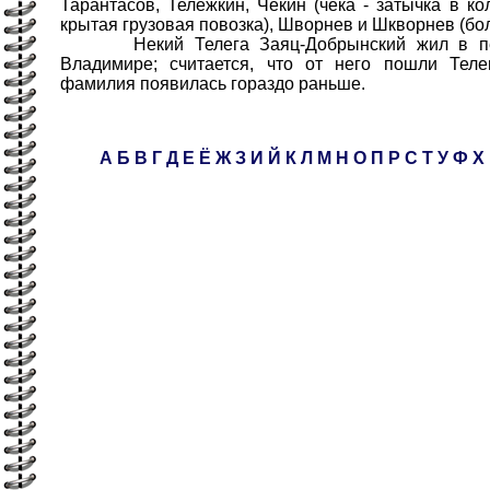
Тарантасов, Тележкин, Чекин (чека - затычка в ко
крытая грузовая повозка), Шворнев и Шкворнев (бол
Некий Телега Заяц-Добрынский жил в пер
Владимире; считается, что от него пошли Телег
фамилия появилась гораздо раньше.
А
Б
В
Г
Д
Е
Ё
Ж
З
И
Й
К
Л
М
Н
О
П
Р
С
Т
У
Ф
Х