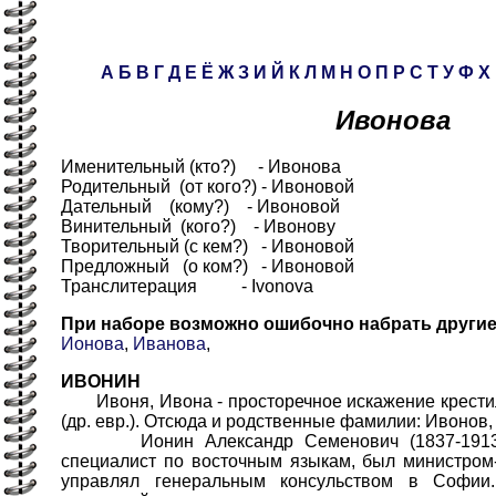
А
Б
В
Г
Д
Е
Ё
Ж
З
И
Й
К
Л
М
Н
О
П
Р
С
Т
У
Ф
Х
Ивонова
Именительный (кто?) - Ивонова
Родительный (от кого?) - Ивоновой
Дательный (кому?) - Ивоновой
Винительный (кого?) - Ивонову
Творительный (с кем?) - Ивоновой
Предложный (о ком?) - Ивоновой
Транслитерация - Ivonova
При наборе возможно ошибочно набрать други
Ионова
,
Иванова
,
ИВОНИН
Ивоня, Ивона - просторечное искажение крестил
(др. евр.). Отсюда и родственные фамилии: Ивонов
Ионин Александр Семенович (1837-1913) -
специалист по восточным языкам, был министром
управлял генеральным консульством в Софии