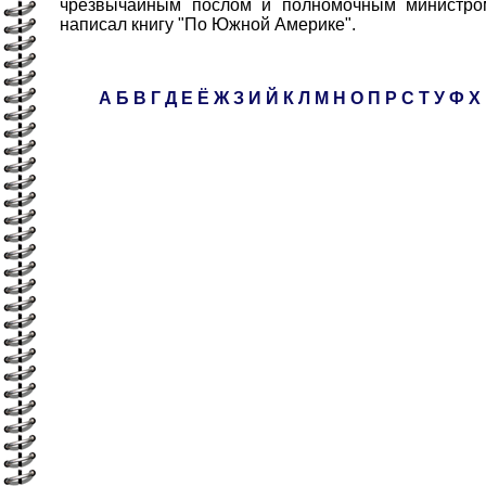
чрезвычайным послом и полномочным министром
написал книгу "По Южной Америке".
А
Б
В
Г
Д
Е
Ё
Ж
З
И
Й
К
Л
М
Н
О
П
Р
С
Т
У
Ф
Х