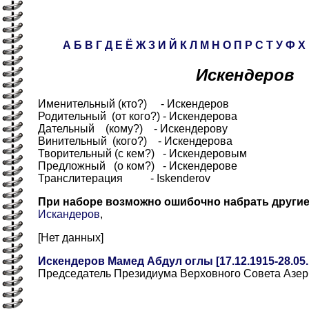
А
Б
В
Г
Д
Е
Ё
Ж
З
И
Й
К
Л
М
Н
О
П
Р
С
Т
У
Ф
Х
Искендеров
Именительный (кто?) - Искендеров
Родительный (от кого?) - Искендерова
Дательный (кому?) - Искендерову
Винительный (кого?) - Искендерова
Творительный (с кем?) - Искендеровым
Предложный (о ком?) - Искендерове
Транслитерация - Iskenderov
При наборе возможно ошибочно набрать други
Искандеров
,
[Нет данных]
Искендеров Мамед Абдул оглы [17.12.1915-28.05.
Председатель Президиума Верховного Совета Азе