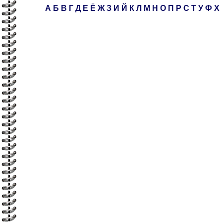
А
Б
В
Г
Д
Е
Ё
Ж
З
И
Й
К
Л
М
Н
О
П
Р
С
Т
У
Ф
Х