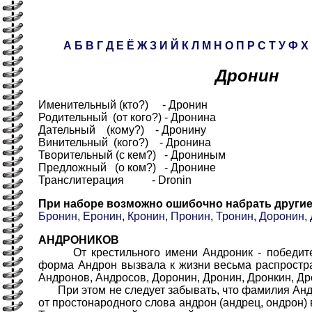
А
Б
В
Г
Д
Е
Ё
Ж
З
И
Й
К
Л
М
Н
О
П
Р
С
Т
У
Ф
Х
Дронин
Именительный (кто?) - Дронин
Родительный (от кого?) - Дронина
Дательный (кому?) - Дронину
Винительный (кого?) - Дронина
Творительный (с кем?) - Дрониным
Предложный (о ком?) - Дронине
Транслитерация - Dronin
При наборе возможно ошибочно набрать други
Бронин
,
Еронин
,
Кронин
,
Пронин
,
Тронин
,
Доронин
,
АНДРОНИКОВ
От крестильного имени Андроник - победитель
форма Андрон вызвала к жизни весьма распростр
Андронов, Андросов, Доронин, Дронин, Дронкин, Др
При этом не следует забывать, что фамилия Анд
от простонародного слова андрон (андрец, ондрон) 