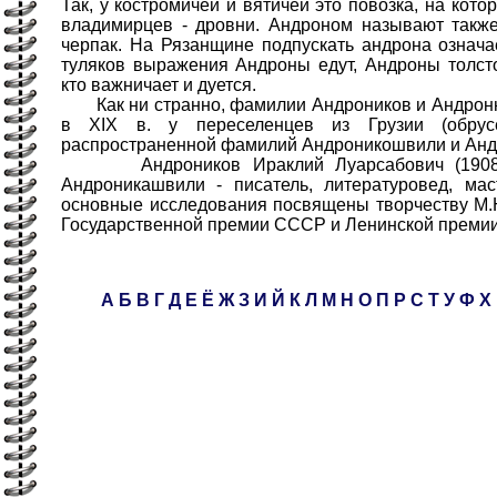
Так, у костромичей и вятичей это повозка, на кото
владимирцев - дровни. Андроном называют также
черпак. На Рязанщине подпускать андрона означает
туляков выражения Андроны едут, Андроны толст
кто важничает и дуется.
Как ни странно, фамилии Андроников и Андрон
в XIX в. у переселенцев из Грузии (обру
распространенной фамилий Андроникошвили и Анд
Андроников Ираклий Луарсабович (1908-8
Андроникашвили - писатель, литературовед, мас
основные исследования посвящены творчеству М.
Государственной премии СССР и Ленинской премии
А
Б
В
Г
Д
Е
Ё
Ж
З
И
Й
К
Л
М
Н
О
П
Р
С
Т
У
Ф
Х