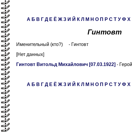
А
Б
В
Г
Д
Е
Ё
Ж
З
И
Й
К
Л
М
Н
О
П
Р
С
Т
У
Ф
Х
Гинтовт
Именительный (кто?) - Гинтовт
[Нет данных]
Гинтовт Витольд Михайлович [07.03.1922]
- Геро
А
Б
В
Г
Д
Е
Ё
Ж
З
И
Й
К
Л
М
Н
О
П
Р
С
Т
У
Ф
Х