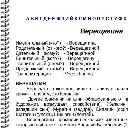
А
Б
В
Г
Д
Е
Ё
Ж
З
И
Й
К
Л
М
Н
О
П
Р
С
Т
У
Ф
Х
Верещагина
Именительный (кто?) - Верещагина
Родительный (от кого?) - Верещагиной
Дательный (кому?) - Верещагиной
Винительный (кого?) - Верещагину
Творительный (с кем?) - Верещагиной
Предложный (о ком?) - Верещагиной
Транслитерация - Vereschagina
ВЕРЕЩАГИН
Верещага - такое прозвище в старину означало 
кричит, - словом, это Кричагин.
Другие фамилии на агин, образованные от проз
будоражит, возмущает спокойствие), Желаги
(младший сын), Мурагин (задира), Сипягин (осип
Шатагин (гуляка), Шишагин (лентяй).
Верещагины - фамилии нескольких известных р
которых наиболее знаменит Василий Васильевич (1