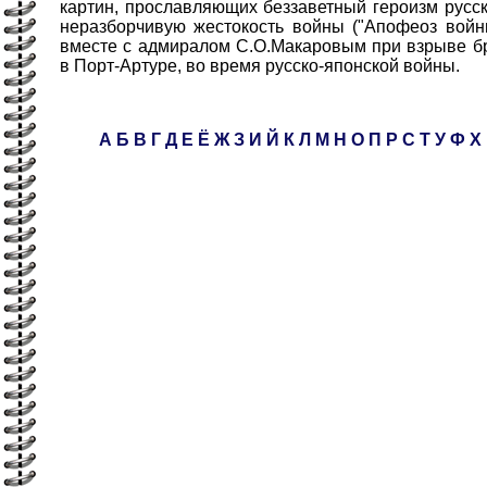
картин, прославляющих беззаветный героизм русс
неразборчивую жестокость войны ("Апофеоз войн
вместе с адмиралом С.О.Макаровым при взрыве б
в Порт-Артуре, во время русско-японской войны.
А
Б
В
Г
Д
Е
Ё
Ж
З
И
Й
К
Л
М
Н
О
П
Р
С
Т
У
Ф
Х