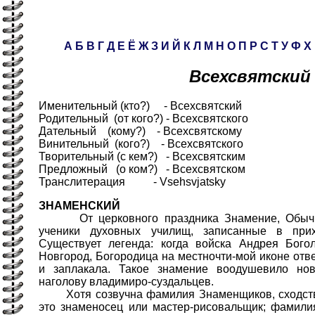
А
Б
В
Г
Д
Е
Ё
Ж
З
И
Й
К
Л
М
Н
О
П
Р
С
Т
У
Ф
Х
Всехсвятский
Именительный (кто?) - Всехсвятский
Родительный (от кого?) - Всехсвятского
Дательный (кому?) - Всехсвятскому
Винительный (кого?) - Всехсвятского
Творительный (с кем?) - Всехсвятским
Предложный (о ком?) - Всехсвятском
Транслитерация - Vsehsvjatsky
ЗНАМЕНСКИЙ
От церковного праздника Знамение, Обычн
ученики духовных училищ, записанные в при
Существует легенда: когда войска Андрея Богол
Новгород, Богородица на местночти-мой иконе отв
и заплакала. Такое знамение воодушевило нов
наголову владимиро-суздальцев.
Хотя созвучна фамилия Знаменщиков, сходство
это знаменосец или мастер-рисовальщик; фамили