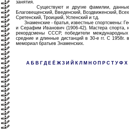
занятия.
Существуют и другие фамилии, данные п
Благовещенский, Введенский, Воздвиженский, Всех
Сретенский, Троицкий, Успенский и т.д.
Знаменские - братья, известные спортсмены: Гео
и Серафим Иванович (1906-42). Мастера спорта,
рекордсмены СССР, победители международных
средние и длинные дистанций в 30-е гг. С 1958г.
мемориал братьев Знаменских.
А
Б
В
Г
Д
Е
Ё
Ж
З
И
Й
К
Л
М
Н
О
П
Р
С
Т
У
Ф
Х