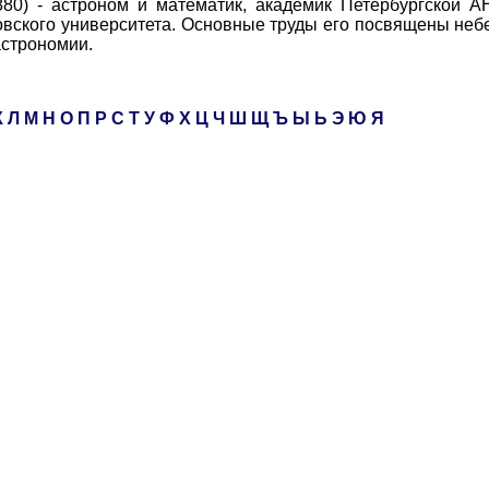
- астроном и математик, академик Петербургской АН
вского университета. Основные труды его посвящены неб
астрономии.
К
Л
М
Н
О
П
Р
С
Т
У
Ф
Х
Ц
Ч
Ш
Щ
Ъ
Ы
Ь
Э
Ю
Я