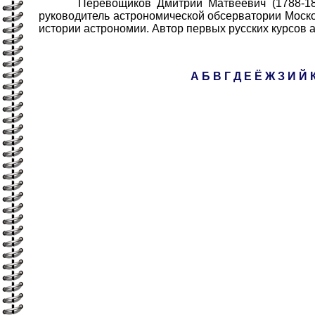
Перевощиков Дмитрий Матвеевич (1788-1880) 
руководитель астрономической обсерватории Моско
истории астрономии. Автор первых русских курсов 
А
Б
В
Г
Д
Е
Ё
Ж
З
И
Й