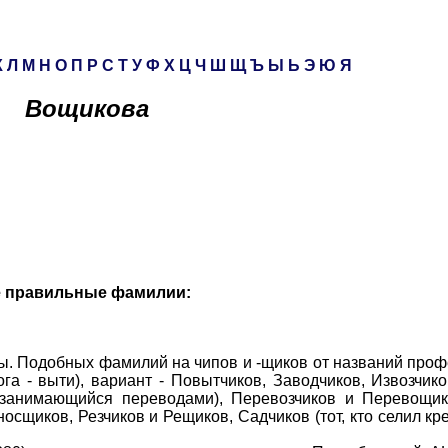
К
Л
М
Н
О
П
Р
С
Т
У
Ф
Х
Ц
Ч
Ш
Щ
Ъ
Ы
Ь
Э
Ю
Я
Вощикова
е правильные фамилии:
ы. Подобных фамилий на чипов и -щиков от названий проф
а - выти), вариант - Повытчиков, Заводчиков, Извозчик
(занимающийся переводами), Перевозчиков и Перевощик
носщиков, Резчиков и Рещиков, Садчиков (тот, кто селил кр