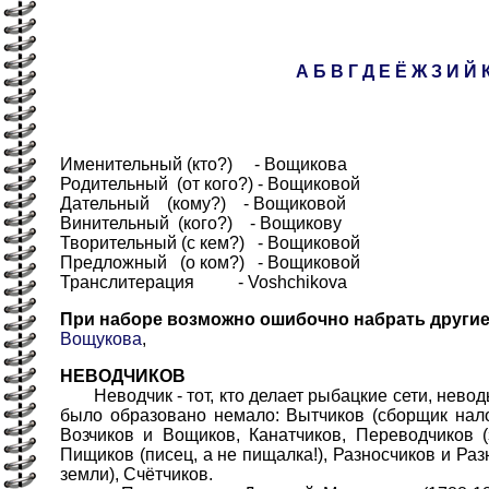
А
Б
В
Г
Д
Е
Ё
Ж
З
И
Й
Именительный (кто?) - Вощикова
Родительный (от кого?) - Вощиковой
Дательный (кому?) - Вощиковой
Винительный (кого?) - Вощикову
Творительный (с кем?) - Вощиковой
Предложный (о ком?) - Вощиковой
Транслитерация - Voshchikova
При наборе возможно ошибочно набрать други
Вощукова
,
НЕВОДЧИКОВ
Неводчик - тот, кто делает рыбацкие сети, невод
было образовано немало: Вытчиков (сборщик налог
Возчиков и Вощиков, Канатчиков, Переводчиков 
Пищиков (писец, а не пищалка!), Разносчиков и Раз
земли), Счётчиков.