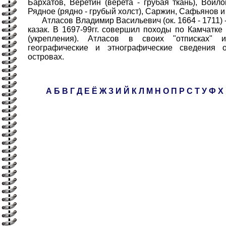
Бархатов, Веретин (верета - грубая ткань), Войло
Рядное (рядно - грубый холст), Саржин, Сафьянов и
Атласов Владимир Васильевич (ок. 1664 - 1711) -
казак. В 1697-99гг. совершил походы по Камчатке
(укрепления). Атласов в своих "отписках" 
географические и этнографические сведения 
островах.
А
Б
В
Г
Д
Е
Ё
Ж
З
И
Й
К
Л
М
Н
О
П
Р
С
Т
У
Ф
Х