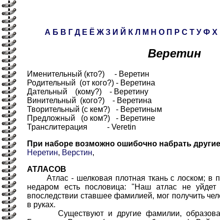
А
Б
В
Г
Д
Е
Ё
Ж
З
И
Й
К
Л
М
Н
О
П
Р
С
Т
У
Ф
Х
Веретин
Именительный (кто?) - Веретин
Родительный (от кого?) - Веретина
Дательный (кому?) - Веретину
Винительный (кого?) - Веретина
Творительный (с кем?) - Веретиным
Предложный (о ком?) - Веретине
Транслитерация - Veretin
При наборе возможно ошибочно набрать други
Неретин
,
Верстин
,
АТЛАСОВ
Атлас - шелковая плотная ткань с лоском; в пе
недаром есть пословица: "Наш атлас не уйдет 
впоследствии ставшее фамилией, мог получить чел
в руках.
Существуют и другие фамилии, образованн