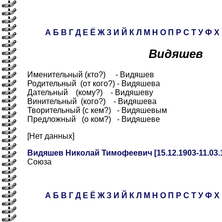
А
Б
В
Г
Д
Е
Ё
Ж
З
И
Й
К
Л
М
Н
О
П
Р
С
Т
У
Ф
Х
Видяшев
Именительный (кто?) - Видяшев
Родительный (от кого?) - Видяшева
Дательный (кому?) - Видяшеву
Винительный (кого?) - Видяшева
Творительный (с кем?) - Видяшевым
Предложный (о ком?) - Видяшеве
[Нет данных]
Видяшев Николай Тимофеевич [15.12.1903-11.03.
Союза
А
Б
В
Г
Д
Е
Ё
Ж
З
И
Й
К
Л
М
Н
О
П
Р
С
Т
У
Ф
Х