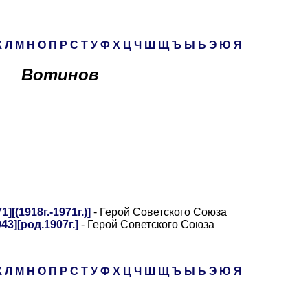
К
Л
М
Н
О
П
Р
С
Т
У
Ф
Х
Ц
Ч
Ш
Щ
Ъ
Ы
Ь
Э
Ю
Я
Вотинов
[(1918г.-1971г.)]
- Герой Советского Союза
3][род.1907г.]
- Герой Советского Союза
К
Л
М
Н
О
П
Р
С
Т
У
Ф
Х
Ц
Ч
Ш
Щ
Ъ
Ы
Ь
Э
Ю
Я