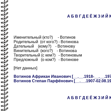
А
Б
В
Г
Д
Е
Ё
Ж
З
И
Й
Именительный (кто?) - Вотинов
Родительный (от кого?) - Вотинова
Дательный (кому?) - Вотинову
Винительный (кого?) - Вотинова
Творительный (с кем?) - Вотиновым
Предложный (о ком?) - Вотинове
[Нет данных]
Вотинов Африкан Иванович [__.__.1918-__.__.1971]
Вотинов Степан Парфёнович [__.__.1907-02.08.194
А
Б
В
Г
Д
Е
Ё
Ж
З
И
Й