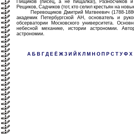
Пищиков (писец, а не пищалка!), Разносчиков и
Рещиков, Садчиков (тот, кто селил крестьян на новы
Перевощиков Дмитрий Матвеевич (1788-1880) 
академик Петербургской АН, основатель и руко
обсерватории Московского университета. Осно
небесной механике, истории астрономии. Авто
астрономии.
А
Б
В
Г
Д
Е
Ё
Ж
З
И
Й
К
Л
М
Н
О
П
Р
С
Т
У
Ф
Х