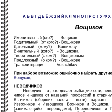
А
Б
В
Г
Д
Е
Ё
Ж
З
И
Й
К
Л
М
Н
О
П
Р
С
Т
У
Ф
Х
Вощиков
Именительный (кто?) - Вощиков
Родительный (от кого?) - Вощикова
Дательный (кому?) - Вощикову
Винительный (кого?) - Вощикова
Творительный (с кем?) - Вощиковым
Предложный (о ком?) - Вощикове
Транслитерация - Voshchikov
При наборе возможно ошибочно набрать други
Вощуков
,
НЕВОДЧИКОВ
Неводчик - тот, кто делает рыбацкие сети, нев
чипов и -щиков от названий профессий в старин
Вытчиков (сборщик налога - выти), вариант -
Извозчиков и Извощиков, Возчиков и Вощиков, 
(занимающийся переводами), Перевозчиков и 