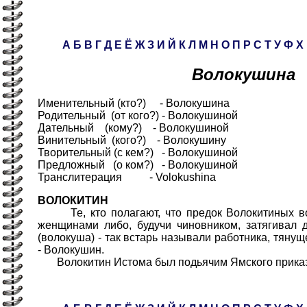
А
Б
В
Г
Д
Е
Ё
Ж
З
И
Й
К
Л
М
Н
О
П
Р
С
Т
У
Ф
Х
Волокушина
Именительный (кто?) - Волокушина
Родительный (от кого?) - Волокушиной
Дательный (кому?) - Волокушиной
Винительный (кого?) - Волокушину
Творительный (с кем?) - Волокушиной
Предложный (о ком?) - Волокушиной
Транслитерация - Volokushina
ВОЛОКИТИН
Те, кто полагают, что предок Волокитиных во
женщинами либо, будучи чиновником, затягивал 
(волокуша) - так встарь называли работника, тяну
- Волокушин.
Волокитин Истома был подьячим Ямского приказа