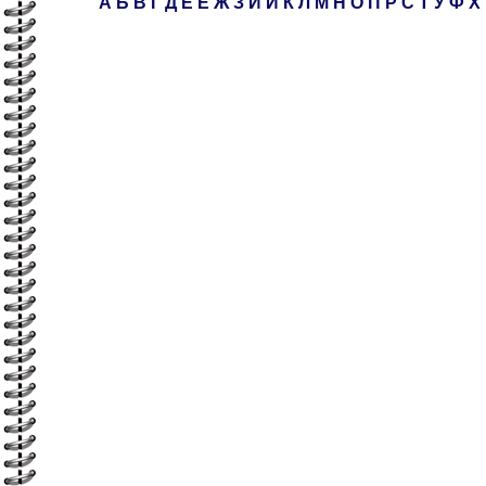
А
Б
В
Г
Д
Е
Ё
Ж
З
И
Й
К
Л
М
Н
О
П
Р
С
Т
У
Ф
Х