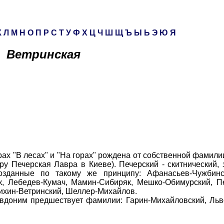
К
Л
М
Н
О
П
Р
С
Т
У
Ф
Х
Ц
Ч
Ш
Щ
Ъ
Ы
Ь
Э
Ю
Я
Ветринская
 "В лесах" и "На горах" рождена от собственной фамили
ру Печерская Лавра в Киеве). Печерский - скитнический, 
озданные по такому же принципу: Афанасьев-Чужбинс
к, Лебедев-Кумач, Мамин-Сибиряк, Мешко-Обимурский, П
ихин-Ветринский, Шеллер-Михайлов.
оним предшествует фамилии: Гарин-Михайловский, Льво