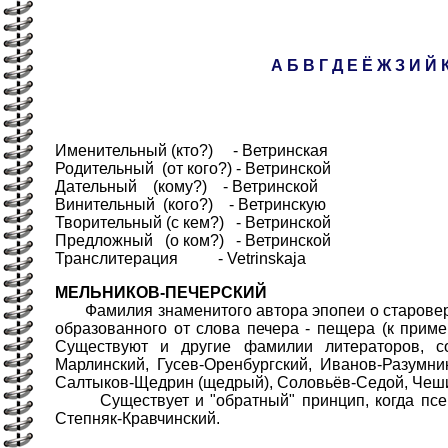
А
Б
В
Г
Д
Е
Ё
Ж
З
И
Й
Именительный (кто?) - Ветринская
Родительный (от кого?) - Ветринской
Дательный (кому?) - Ветринской
Винительный (кого?) - Ветринскую
Творительный (с кем?) - Ветринской
Предложный (о ком?) - Ветринской
Транслитерация - Vetrinskaja
МЕЛЬНИКОВ-ПЕЧЕРСКИЙ
Фамилия знаменитого автора эпопеи о староверах
образованного от слова печера - пещера (к приме
Существуют и другие фамилии литераторов, с
Марлинский, Гусев-Оренбургский, Иванов-Разумни
Салтыков-Щедрин (щедрый), Соловьёв-Седой, Чеш
Существует и "обратный" принцип, когда псевд
Степняк-Кравчинский.