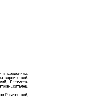
и и псевдонима,
затворнический.
кий, Бестужев-
етров-Скиталец,
в-Рогачевский,