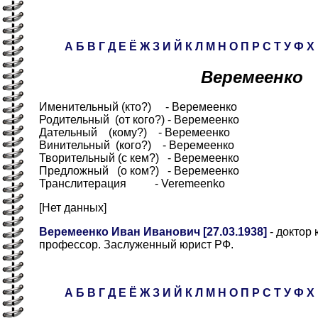
А
Б
В
Г
Д
Е
Ё
Ж
З
И
Й
К
Л
М
Н
О
П
Р
С
Т
У
Ф
Х
Веремеенко
Именительный (кто?) - Веремеенко
Родительный (от кого?) - Веремеенко
Дательный (кому?) - Веремеенко
Винительный (кого?) - Веремеенко
Творительный (с кем?) - Веремеенко
Предложный (о ком?) - Веремеенко
Транслитерация - Veremeenko
[Нет данных]
Веремеенко Иван Иванович [27.03.1938]
- доктор 
профессор. Заслуженный юрист РФ.
А
Б
В
Г
Д
Е
Ё
Ж
З
И
Й
К
Л
М
Н
О
П
Р
С
Т
У
Ф
Х