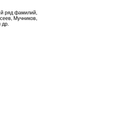
ый ряд фамилий,
сеев, Мучников,
 др.