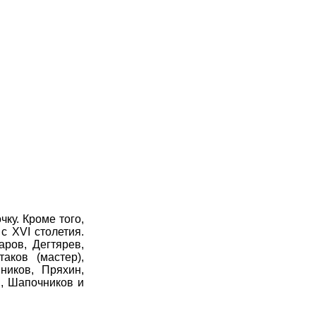
ку. Кроме того,
с XVI столетия.
аров, Дегтярев,
аков (мастер),
ников, Пряхин,
в, Шапочников и