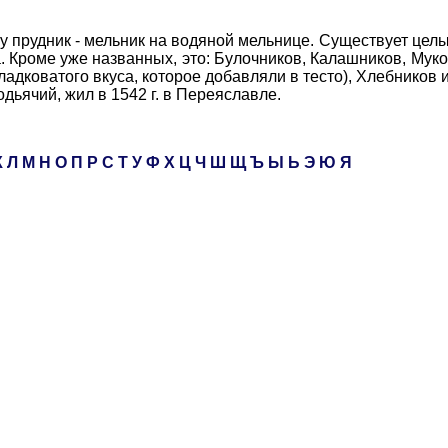
прудник - мельник на водяной мельнице. Существует цел
 Кроме уже названных, это: Булочников, Калашников, Муко
адковатого вкуса, которое добавляли в тесто), Хлебников и
чий, жил в 1542 г. в Переяславле.
К
Л
М
Н
О
П
Р
С
Т
У
Ф
Х
Ц
Ч
Ш
Щ
Ъ
Ы
Ь
Э
Ю
Я