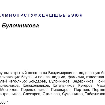
К
Л
М
Н
О
П
Р
С
Т
У
Ф
Х
Ц
Ч
Ш
Щ
Ъ
Ы
Ь
Э
Ю
Я
Булочникова
ом закрытый возок, а на Владимирщине - водовозную боч
тавливающих баулы, и пошла, видимо, фамилия, известная 
ей чего-либо: Бондарев, Булочников, Ведерников, Гонч
олесников, Колокольников, Котельников, Кучеров, Машт
Мясников, Переплетчиков, Пивоваров, Портнов, Портян
итренников, Слесарев, Столяров, Суконников, Табачнико
03 г.