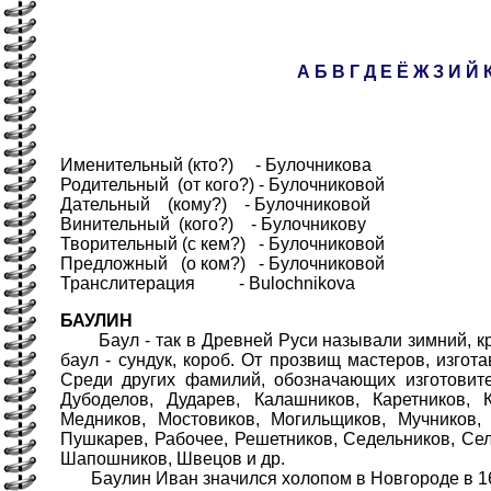
А
Б
В
Г
Д
Е
Ё
Ж
З
И
Й
Именительный (кто?) - Булочникова
Родительный (от кого?) - Булочниковой
Дательный (кому?) - Булочниковой
Винительный (кого?) - Булочникову
Творительный (с кем?) - Булочниковой
Предложный (о ком?) - Булочниковой
Транслитерация - Bulochnikova
БАУЛИН
Баул - так в Древней Руси называли зимний, круг
баул - сундук, короб. От прозвищ мастеров, изго
Среди других фамилий, обозначающих изготовител
Дубоделов, Дударев, Калашников, Каретников, К
Медников, Мостовиков, Могильщиков, Мучников, 
Пушкарев, Рабочее, Решетников, Седельников, Сел
Шапошников, Швецов и др.
Баулин Иван значился холопом в Новгороде в 16