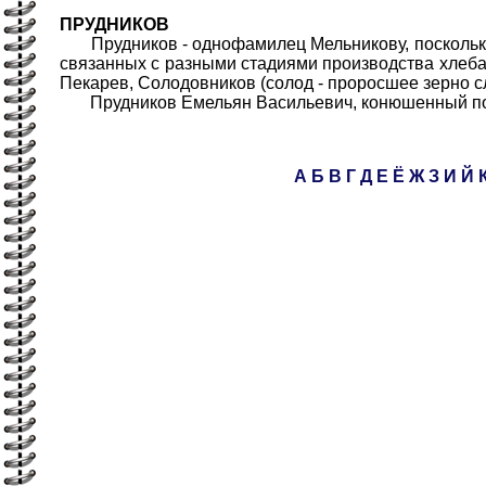
ПРУДНИКОВ
Прудников - однофамилец Мельникову, поскольку 
связанных с разными стадиями производства хлеба.
Пекарев, Солодовников (солод - проросшее зерно сл
Прудников Емельян Васильевич, конюшенный подья
А
Б
В
Г
Д
Е
Ё
Ж
З
И
Й