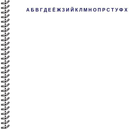
А
Б
В
Г
Д
Е
Ё
Ж
З
И
Й
К
Л
М
Н
О
П
Р
С
Т
У
Ф
Х