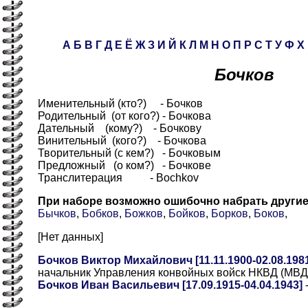
А
Б
В
Г
Д
Е
Ё
Ж
З
И
Й
К
Л
М
Н
О
П
Р
С
Т
У
Ф
Х
Бочков
Именительный (кто?) - Бочков
Родительный (от кого?) - Бочкова
Дательный (кому?) - Бочкову
Винительный (кого?) - Бочкова
Творительный (с кем?) - Бочковым
Предложный (о ком?) - Бочкове
Транслитерация - Bochkov
При наборе возможно ошибочно набрать други
Бычков
,
Бобков
,
Божков
,
Бойков
,
Борков
,
Боков
,
[Нет данных]
Бочков Виктор Михайлович [11.11.1900-02.08.198
начальник Управления конвойных войск НКВД (МВ
Бочков Иван Васильевич [17.09.1915-04.04.1943]