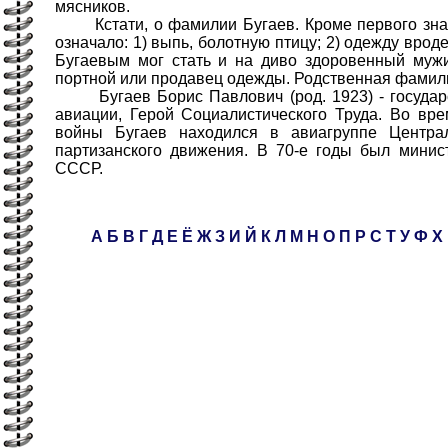
мясников.
Кстати, о фамилии Бугаев. Кроме первого значе
означало: 1) выпь, болотную птицу; 2) одежду врод
Бугаевым мог стать и на диво здоровенный мужи
портной или продавец одежды. Родственная фамили
Бугаев Борис Павлович (род. 1923) - государ
авиации, Герой Социалистического Труда. Во вр
войны Бугаев находился в авиагруппе Централ
партизанского движения. В 70-е годы был минис
СССР.
А
Б
В
Г
Д
Е
Ё
Ж
З
И
Й
К
Л
М
Н
О
П
Р
С
Т
У
Ф
Х