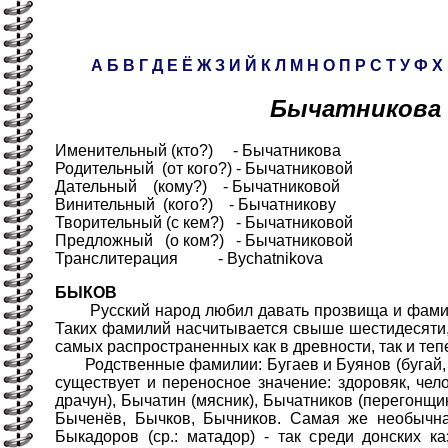
А
Б
В
Г
Д
Е
Ё
Ж
З
И
Й
К
Л
М
Н
О
П
Р
С
Т
У
Ф
Х
Бычатникова
Именительный (кто?) - Бычатникова
Родительный (от кого?) - Бычатниковой
Дательный (кому?) - Бычатниковой
Винительный (кого?) - Бычатникову
Творительный (с кем?) - Бычатниковой
Предложный (о ком?) - Бычатниковой
Транслитерация - Bychatnikova
БЫКОВ
Русский народ любил давать прозвища и фамил
Таких фамилий насчитывается свыше шестидесяти, 
самых распространенных как в древности, так и теп
Родственные фамилии: Бугаев и Буянов (бугай, б
существует и переносное значение: здоровяк, чело
драчун), Бычатин (мясник), Бычатников (перегонщик
Быченёв, Бычков, Бычников. Самая же необычн
Быкадоров (ср.: матадор) - так среди донских к