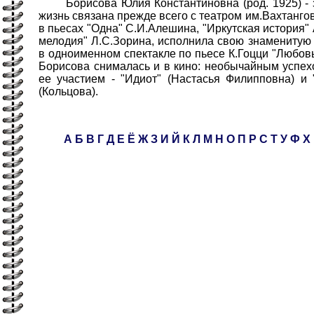
Борисова Юлия Константиновна (род. 1925) - за
жизнь связана прежде всего с театром им.Вахтангов
в пьесах "Одна" С.И.Алешина, "Иркутская история"
мелодия" Л.С.Зорина, исполнила свою знаменитую 
в одноименном спектакле по пьесе К.Гоцци "Любов
Борисова снималась и в кино: необычайным успе
ее участием - "Идиот" (Настасья Филипповна) и
(Кольцова).
А
Б
В
Г
Д
Е
Ё
Ж
З
И
Й
К
Л
М
Н
О
П
Р
С
Т
У
Ф
Х