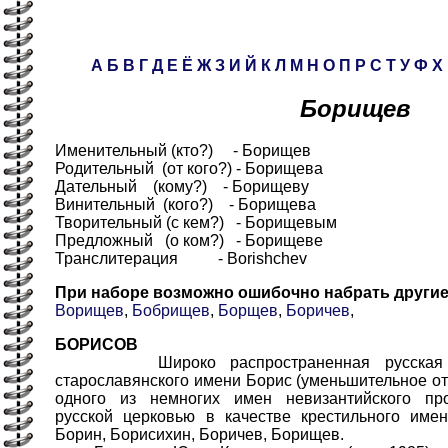
А
Б
В
Г
Д
Е
Ё
Ж
З
И
Й
К
Л
М
Н
О
П
Р
С
Т
У
Ф
Х
Борищев
Именительный (кто?) - Борищев
Родительный (от кого?) - Борищева
Дательный (кому?) - Борищеву
Винительный (кого?) - Борищева
Творительный (с кем?) - Борищевым
Предложный (о ком?) - Борищеве
Транслитерация - Borishchev
При наборе возможно ошибочно набрать други
Ворищев
,
Бобрищев
,
Борщев
,
Боричев
,
БОРИСОВ
Широко распространенная русская фа
старославянского имени Борис (уменьшительное от
одного из немногих имен невизантийского пр
русской церковью в качестве крестильного име
Борин, Борисихин, Боричев, Борищев.