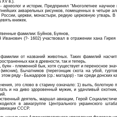
XV в.).
рхеолог и историк. Предпринял "Многолетнее научное 
епнейших акварельных рисунков, помещенных в четыре а
России, церкви, монастыри, редкую церковную утварь. В 
евять книжек.
твенные фамилии: Буйнов, Буянов,
анович (?- 1602) участвовал в отражении хана Гирея 
илии от названий животных. Таких фамилий насчит
остраненных как в древности, так и теперь.
ян - племенной бык, хотя существует и переносное знач
 (мясник), Бычатников (перегонщик скота на убой, гурто
ом ряду - Быкадоров (ср.: матадор) - так среди донских ка
ия, это слово в старину означало: 1) выпь, болотную п
ать и на диво здоровенный мужик, и удачливый охотник
ий.
венный деятель, маршал авиации, Герой Социалистичес
одился в авиагруппе Центрального украинского штаба
 авиации СССР.