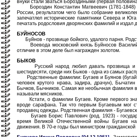
внуки стали зваться Бороздиными (первая половина 
Бороздин Константин Матвеевич (1781-1848) - а
России, результатом чего было собрание великол
запечатлел исторические памятники Севера и Юга 
печатать родословия дворянских фамилий и издал д
БУЙНОСОВ
Буйнов - прозвище бойкого, удалого парня. Родс
Воевода московский князь Буйносов Василий Ив
отличие в этом деле был награжден золотом.
БЫКОВ
Русский народ любил давать прозвища и фам
шестидесяти, среди них Быков - одна из самых распр
Родственные фамилии: Бугаев и Буянов (бугай, бу
человек крутого нрава, задира, драчун), Бычатин
Бычков, Бычников. Самая же необычная фамилия в эт
называли мясников.
Кстати, о фамилии Бугаев. Кроме первого значен
вроде сарафана. Так что первым Бугаевым мог ст
продавец одежды. Родственная фамилия - Бугаевск
Бугаев Борис Павлович (род. 1923) - государст
время Великой Отечественной войны Бугаев нах
движения. В 70-е годы был министром гражданской