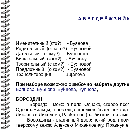
А
Б
В
Г
Д
Е
Ё
Ж
З
И
Й
Именительный (кто?) - Буянова
Родительный (от кого?) - Буяновой
Дательный (кому?) - Буяновой
Винительный (кого?) - Буянову
Творительный (с кем?) - Буяновой
Предложный (о ком?) - Буяновой
Транслитерация - Bujanova
При наборе возможно ошибочно набрать други
Баянова
,
Бубнова
,
Буйнова
,
Чуянова
,
БОРОЗДИН
Борозда - межа в поле. Однако, скорее всего,
Однофамильцы, прозвища предков были некогда о
Лихачёв и Лиходеев, Разбитное (разбитной - наглый,
Бороздины - старинный дворянский род, происхо
тверскому князю Алексею Михайловичу. Правнук ег