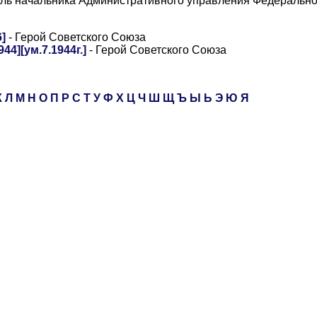
ель начальника Административного управления Федерально
]
- Герой Советского Союза
4][ум.7.1944г.]
- Герой Советского Союза
К
Л
М
Н
О
П
Р
С
Т
У
Ф
Х
Ц
Ч
Ш
Щ
Ъ
Ы
Ь
Э
Ю
Я