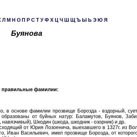
К
Л
М
Н
О
П
Р
С
Т
У
Ф
Х
Ц
Ч
Ш
Щ
Ъ
Ы
Ь
Э
Ю
Я
Буянова
е правильные фамилии:
 в основе фамилии прозвище Борозда - вздорный, сует
бразованы от буйных натур: Баламутов, Буянов, Забия
 навязчивый), Шкодин (шкода, шкодник - озорник) и др.
дящий от Юрия Лозоенича, выехавшего в 1327г. из Вол
о, Иван Васильевич, имел прозвище Борозда, от которог