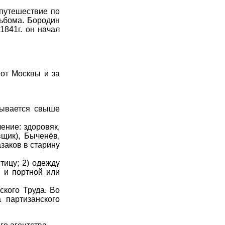
путешествие по
льбома. Бородин
1841г. он начал
от Москвы и за
ывается свыше
ение: здоровяк,
вщик), Быченёв,
заков в старину
тицу; 2) одежду
, и портной или
кого Труда. Во
 партизанского