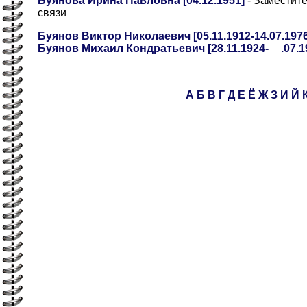
Буянова Ирина Павловна [04.12.1951]
- Заместит
связи
Буянов Виктор Николаевич [05.11.1912-14.07.1976
Буянов Михаил Кондратьевич [28.11.1924-__.07.194
А
Б
В
Г
Д
Е
Ё
Ж
З
И
Й