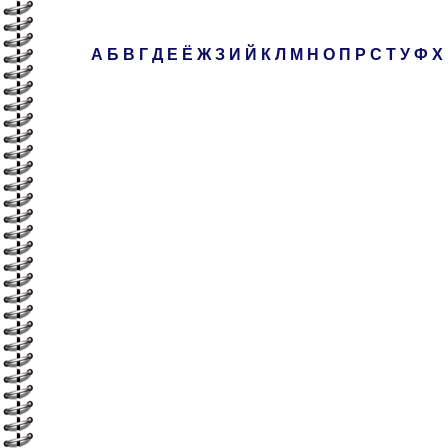
А
Б
В
Г
Д
Е
Ё
Ж
З
И
Й
К
Л
М
Н
О
П
Р
С
Т
У
Ф
Х