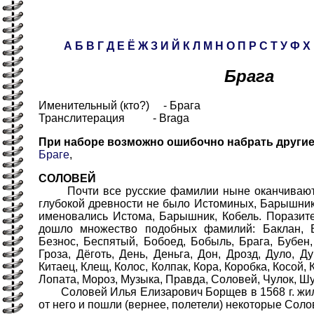
А
Б
В
Г
Д
Е
Ё
Ж
З
И
Й
К
Л
М
Н
О
П
Р
С
Т
У
Ф
Х
Брага
Именительный (кто?) - Брага
Транслитерация - Braga
При наборе возможно ошибочно набрать други
Браге
,
СОЛОВЕЙ
Почти все русские фамилии ныне оканчиваются 
глубокой древности не было Истоминых, Барышни
именовались Истома, Барышник, Кобель. Поразит
дошло множество подобных фамилий: Баклан, 
Безнос, Беспятый, Бобоед, Бобыль, Брага, Бубен,
Гроза, Дёготь, День, Деньга, Дон, Дрозд, Дуло, Ду
Китаец, Клещ, Колос, Колпак, Кора, Коробка, Косой, 
Лопата, Мороз, Музыка, Правда, Соловей, Чулок, Шу
Соловей Илья Елизарович Борщев в 1568 г. жил 
от него и пошли (вернее, полетели) некоторые Соло