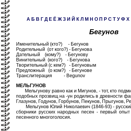
А
Б
В
Г
Д
Е
Ё
Ж
З
И
Й
К
Л
М
Н
О
П
Р
С
Т
У
Ф
Х
Бегунов
Именительный (кто?) - Бегунов
Родительный (от кого?) - Бегунова
Дательный (кому?) - Бегунову
Винительный (кого?) - Бегунова
Творительный (с кем?) - Бегуновым
Предложный (о ком?) - Бегунове
Транслитерация - Begunov
МЕЛЬГУНОВ
Мельгунову равно как и Мигунов, - тот, кто подмиг
подобных прозвищ на -ун родились в древности фа
Глазунов, Годунов, Горбунов, Пекунов, Прыгунов, Р
Мельгунов Юлий Николаевич (1846-93) - русский 
сборники русских народных песен - первый опыт
песенного многоголосия.