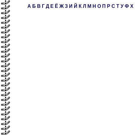
А
Б
В
Г
Д
Е
Ё
Ж
З
И
Й
К
Л
М
Н
О
П
Р
С
Т
У
Ф
Х