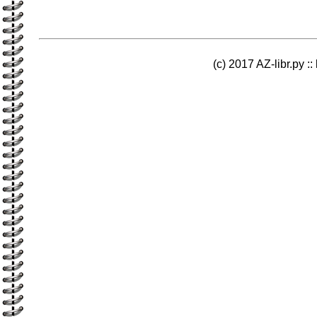
(c) 2017 AZ-libr.ру ::