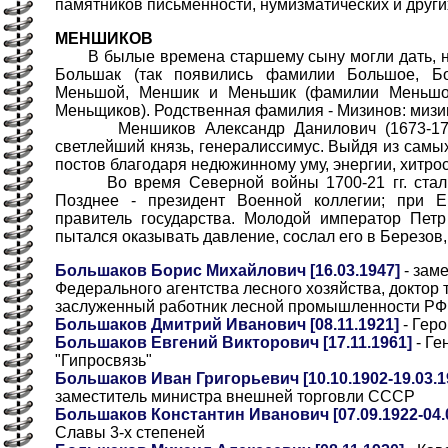
памятников письменности, нумизматических и други
МЕНШИКОВ
В былые времена старшему сыну могли дать, не
Большак (так появились фамилии Большое, Б
Меньшой, Меншик и Меньшик (фамилии Меньшо
Меньщиков). Родственная фамилия - Мизинов: мизи
Меншиков Александр Данилович (1673-1729)
светлейший князь, генералиссимус. Выйдя из самы
постов благодаря недюжинному уму, энергии, хитрос
Во время Северной войны 1700-21 гг. стал 
Позднее - президент Военной коллегии; при Е
правитель государства. Молодой император Петр
пытался оказывать давление, сослал его в Березов, 
Большаков Борис Михайлович [16.03.1947]
- зам
Федерального агентства лесного хозяйства, доктор т
заслуженный работник лесной промышленности РФ 
Большаков Дмитрий Иванович [08.11.1921]
- Гер
Большаков Евгений Викторович [17.11.1961]
- Ге
"Гипросвязь"
Большаков Иван Григорьевич [10.10.1902-19.03.1
заместитель министра внешней торговли СССР
Большаков Константин Иванович [07.09.1922-04.
Славы 3-х степеней