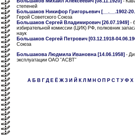
Большаков Михаил Алексеевич [08.11.1920]
- Кав
степеней
Большаков Никифор Григорьевич [__.__.1902-20.0
Герой Советского Союза
Большаков Сергей Владимирович [26.07.1949]
- 
избирательной комиссии (ЦИК) РФ, полковник запас
наук
Большаков Сергей Петрович [03.12.1918-04.06.19
Союза
Большакова Людмила Ивановна [14.06.1958]
- Ди
эксплуатации ОАО "АСВТ"
А
Б
В
Г
Д
Е
Ё
Ж
З
И
Й
К
Л
М
Н
О
П
Р
С
Т
У
Ф
Х