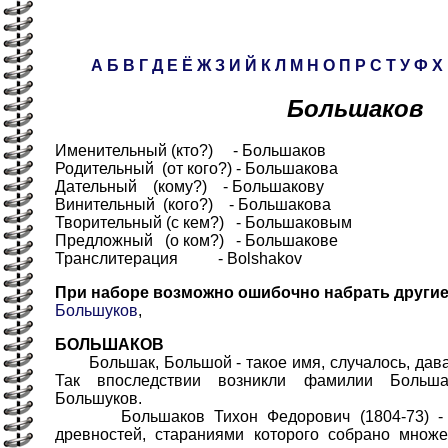
А
Б
В
Г
Д
Е
Ё
Ж
З
И
Й
К
Л
М
Н
О
П
Р
С
Т
У
Ф
Х
Большаков
Именительный (кто?) - Большаков
Родительный (от кого?) - Большакова
Дательный (кому?) - Большакову
Винительный (кого?) - Большакова
Творительный (с кем?) - Большаковым
Предложный (о ком?) - Большакове
Транслитерация - Bolshakov
При наборе возможно ошибочно набрать други
Большуков
,
БОЛЬШАКОВ
Большак, Большой - такое имя, случалось, дава
Так впоследствии возникли фамилии Больша
Большуков.
Большаков Тихон Федорович (1804-73) - из
древностей, стараниями которого собрано множе