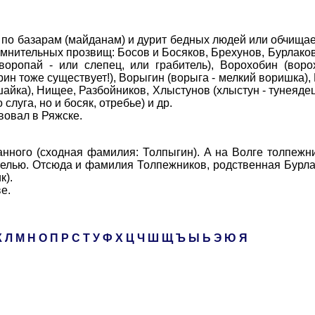
о базарам (майданам) и дурит бедных людей или обчищае
мнительных прозвищ: Босов и Босяков, Брехунов, Бурлаков
воропай - или слепец, или грабитель), Ворохобин (воро
рин тоже существует!), Ворыгин (ворыга - мелкий воришка),
айка), Нищее, Разбойников, Хлыстунов (хлыстун - тунеядец
слуга, но и босяк, отребье) и др.
овал в Ряжске.
ного (сходная фамилия: Толпыгин). А на Волге толпежн
ртелью. Отсюда и фамилия Толпежников, родственная Бурлак
к).
е.
К
Л
М
Н
О
П
Р
С
Т
У
Ф
Х
Ц
Ч
Ш
Щ
Ъ
Ы
Ь
Э
Ю
Я