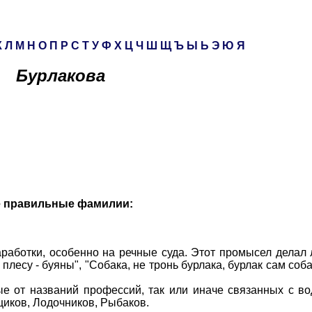
К
Л
М
Н
О
П
Р
С
Т
У
Ф
Х
Ц
Ч
Ш
Щ
Ъ
Ы
Ь
Э
Ю
Я
Бурлакова
е правильные фамилии:
аботки, особенно на речные суда. Этот промысел делал 
лесу - буяны", "Собака, не тронь бурлака, бурлак сам соба
 названий профессий, так или иначе связанных с вод
иков, Лодочников, Рыбаков.