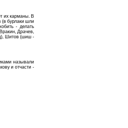
т их карманы. В
 (в бурлаки шли
хобить - делать
 Вракин, Драчев,
), Шитов (шиш -
иками называли
ову и отчасти -