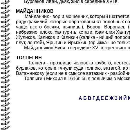
Бурлаков Иван, дьяк, жил в середине XVI в.
МАЙДАННИКОВ
Майданник - вор и мошенник, который шатается п
ряду фамилий, которые образованы от подобных со
чаще всего босяки, пьяницы), Воров, Воропаев (
небрежно, плохо, халтурить, кстати, фамилия Халту
Жуликов, Каликов и Каликин (калика - нищий попрош
плут, лентяй), Ярыгин и Ярыжкин (ярыжка - не только 
Майданников Буня в середине XVI в. крестьянств
ТОЛПЕГИН
Толпега - прозвище человека грубого, неотесан
бурлаков, которые тянули суда толпою, ватагой, а
Ватажникову (если не в смысле ватажник - разбойни
Толпыгин Михаил в 1616г. был подьячим в Москв
А
Б
В
Г
Д
Е
Ё
Ж
З
И
Й