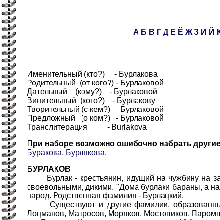
А
Б
В
Г
Д
Е
Ё
Ж
З
И
Й
Именительный (кто?) - Бурлакова
Родительный (от кого?) - Бурлаковой
Дательный (кому?) - Бурлаковой
Винительный (кого?) - Бурлакову
Творительный (с кем?) - Бурлаковой
Предложный (о ком?) - Бурлаковой
Транслитерация - Burlakova
При наборе возможно ошибочно набрать други
Буракова
,
Бурлякова
,
БУРЛАКОВ
Бурлак - крестьянин, идущий на чужбину на зар
своевольными, дикими. "Дома бурлаки бараны, а на п
народ. Родственная фамилия - Бурлацкий.
Существуют и другие фамилии, образованные от
Лоцманов, Матросов, Моряков, Мостовиков, Паромщ