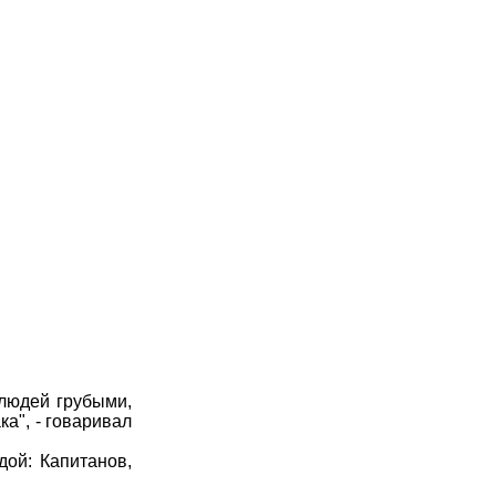
людей грубыми,
ка", - говаривал
ой: Капитанов,