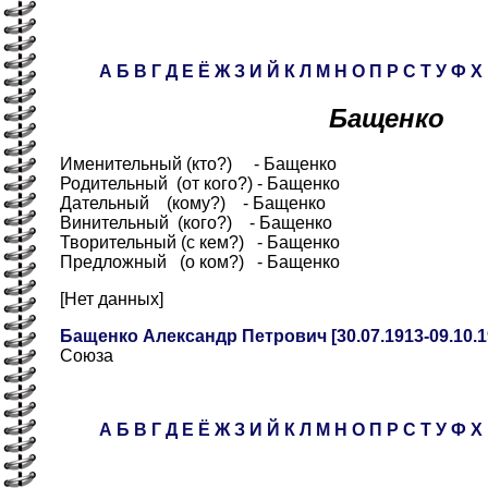
А
Б
В
Г
Д
Е
Ё
Ж
З
И
Й
К
Л
М
Н
О
П
Р
С
Т
У
Ф
Х
Бащенко
Именительный (кто?) - Бащенко
Родительный (от кого?) - Бащенко
Дательный (кому?) - Бащенко
Винительный (кого?) - Бащенко
Творительный (с кем?) - Бащенко
Предложный (о ком?) - Бащенко
[Нет данных]
Бащенко Александр Петрович [30.07.1913-09.10.1
Союза
А
Б
В
Г
Д
Е
Ё
Ж
З
И
Й
К
Л
М
Н
О
П
Р
С
Т
У
Ф
Х