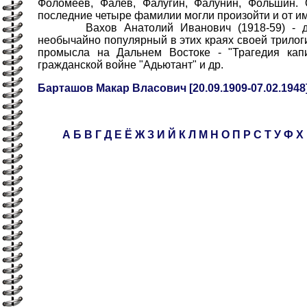
Фоломеев, Фалёв, Фалугин, Фалунин, Фольшин. 
последние четыре фамилии могли произойти и от и
Вахов Анатолий Иванович (1918-59) - дал
необычайно популярный в этих краях своей трилог
промысла на Дальнем Востоке - "Трагедия кап
гражданской войне "Адьютант" и др.
Барташов Макар Власович [20.09.1909-07.02.1948
А
Б
В
Г
Д
Е
Ё
Ж
З
И
Й
К
Л
М
Н
О
П
Р
С
Т
У
Ф
Х