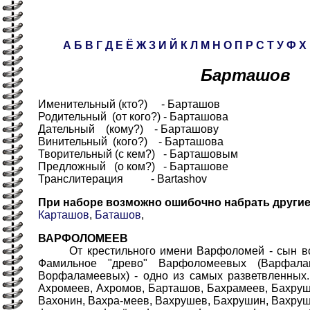
А
Б
В
Г
Д
Е
Ё
Ж
З
И
Й
К
Л
М
Н
О
П
Р
С
Т
У
Ф
Х
Барташов
Именительный (кто?) - Барташов
Родительный (от кого?) - Барташова
Дательный (кому?) - Барташову
Винительный (кого?) - Барташова
Творительный (с кем?) - Барташовым
Предложный (о ком?) - Барташове
Транслитерация - Bartashov
При наборе возможно ошибочно набрать други
Карташов
,
Баташов
,
ВАРФОЛОМЕЕВ
От крестильного имени Варфоломей - сын вспа
Фамильное "древо" Варфоломеевых (Варфала
Ворфаламеевых) - одно из самых разветвленных.
Ахромеев, Ахромов, Барташов, Бахрамеев, Бахруши
Вахонин, Вахра-меев, Вахрушев, Бахрушин, Вахруш