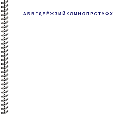
А
Б
В
Г
Д
Е
Ё
Ж
З
И
Й
К
Л
М
Н
О
П
Р
С
Т
У
Ф
Х