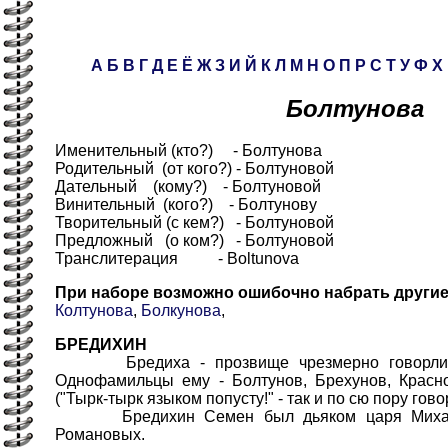
А
Б
В
Г
Д
Е
Ё
Ж
З
И
Й
К
Л
М
Н
О
П
Р
С
Т
У
Ф
Х
Болтунова
Именительный (кто?) - Болтунова
Родительный (от кого?) - Болтуновой
Дательный (кому?) - Болтуновой
Винительный (кого?) - Болтунову
Творительный (с кем?) - Болтуновой
Предложный (о ком?) - Болтуновой
Транслитерация - Boltunova
При наборе возможно ошибочно набрать други
Колтунова
,
Болкунова
,
БРЕДИХИН
Бредиха - прозвище чрезмерно говорливог
Однофамильцы ему - Болтунов, Брехунов, Красно
("Тырк-тырк языком попусту!" - так и по сю пору гово
Бредихин Семен был дьяком царя Михаила
Романовых.