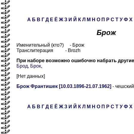
А
Б
В
Г
Д
Е
Ё
Ж
З
И
Й
К
Л
М
Н
О
П
Р
С
Т
У
Ф
Х
Брож
Именительный (кто?) - Брож
Транслитерация - Brozh
При наборе возможно ошибочно набрать други
Брод
,
Брок
,
[Нет данных]
Брож Франтишек [10.03.1896-21.07.1962]
- чешский
А
Б
В
Г
Д
Е
Ё
Ж
З
И
Й
К
Л
М
Н
О
П
Р
С
Т
У
Ф
Х