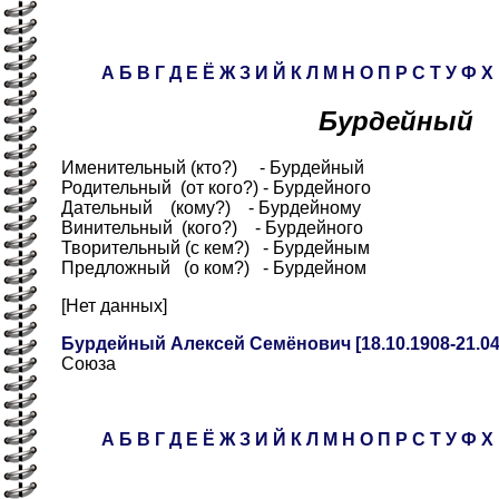
А
Б
В
Г
Д
Е
Ё
Ж
З
И
Й
К
Л
М
Н
О
П
Р
С
Т
У
Ф
Х
Бурдейный
Именительный (кто?) - Бурдейный
Родительный (от кого?) - Бурдейного
Дательный (кому?) - Бурдейному
Винительный (кого?) - Бурдейного
Творительный (с кем?) - Бурдейным
Предложный (о ком?) - Бурдейном
[Нет данных]
Бурдейный Алексей Семёнович [18.10.1908-21.04
Союза
А
Б
В
Г
Д
Е
Ё
Ж
З
И
Й
К
Л
М
Н
О
П
Р
С
Т
У
Ф
Х