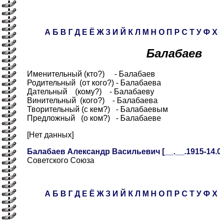
А
Б
В
Г
Д
Е
Ё
Ж
З
И
Й
К
Л
М
Н
О
П
Р
С
Т
У
Ф
Х
Балабаев
Именительный (кто?) - Балабаев
Родительный (от кого?) - Балабаева
Дательный (кому?) - Балабаеву
Винительный (кого?) - Балабаева
Творительный (с кем?) - Балабаевым
Предложный (о ком?) - Балабаеве
[Нет данных]
Балабаев Александр Васильевич [__.__.1915-14.05
Советского Союза
А
Б
В
Г
Д
Е
Ё
Ж
З
И
Й
К
Л
М
Н
О
П
Р
С
Т
У
Ф
Х