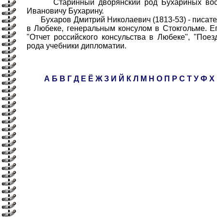
Старинный дворянский род Бухариных восход
Ивановичу Бухарину.
Бухаров Дмитрий Николаевич (1813-53) - писател
в Любеке, генеральным консулом в Стокгольме. Ег
"Отчет российского консульства в Любеке", "Поез
рода учебники дипломатии.
А
Б
В
Г
Д
Е
Ё
Ж
З
И
Й
К
Л
М
Н
О
П
Р
С
Т
У
Ф
Х