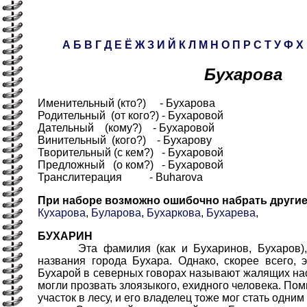
А
Б
В
Г
Д
Е
Ё
Ж
З
И
Й
К
Л
М
Н
О
П
Р
С
Т
У
Ф
Х
Бухарова
Именительный (кто?) - Бухарова
Родительный (от кого?) - Бухаровой
Дательный (кому?) - Бухаровой
Винительный (кого?) - Бухарову
Творительный (с кем?) - Бухаровой
Предложный (о ком?) - Бухаровой
Транслитерация - Buharova
При наборе возможно ошибочно набрать други
Кухарова
,
Буларова
,
Бухаркова
,
Бухарева
,
БУХАРИН
Эта фамилия (как и Бухаринов, Бухаров), в
названия города Бухара. Однако, скорее всего, э
Бухарой в северных говорах называют жалящих нас
могли прозвать злоязыкого, ехидного человека. Пом
участок в лесу, и его владелец тоже мог стать одни