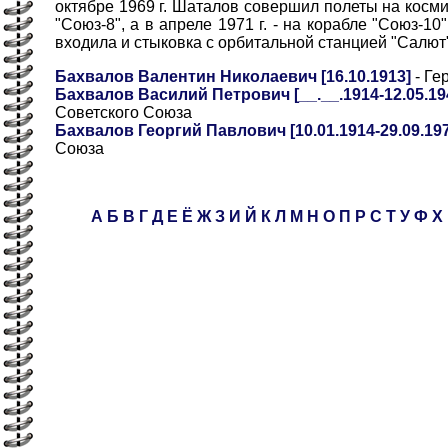
октябре 1969 г. Шаталов совершил полеты на косми
"Союз-8", а в апреле 1971 г. - на корабле "Союз-10
входила и стыковка с орбитальной станцией "Салют"
Бахвалов Валентин Николаевич [16.10.1913]
- Ге
Бахвалов Василий Петрович [__.__.1914-12.05.194
Советского Союза
Бахвалов Георгий Павлович [10.01.1914-29.09.19
Союза
А
Б
В
Г
Д
Е
Ё
Ж
З
И
Й
К
Л
М
Н
О
П
Р
С
Т
У
Ф
Х