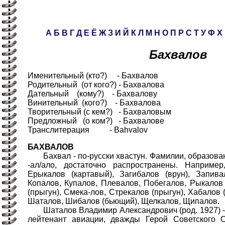
А
Б
В
Г
Д
Е
Ё
Ж
З
И
Й
К
Л
М
Н
О
П
Р
С
Т
У
Ф
Х
Бахвалов
Именительный (кто?) - Бахвалов
Родительный (от кого?) - Бахвалова
Дательный (кому?) - Бахвалову
Винительный (кого?) - Бахвалова
Творительный (с кем?) - Бахваловым
Предложный (о ком?) - Бахвалове
Транслитерация - Bahvalov
БАХВАЛОВ
Бахвал - по-русски хвастун. Фамилии, образова
-ал/ало, достаточно распространены. Например
Ерыкалов (картавый), Загибалов (врун), Запива
Копалов, Купалов, Плевалов, Побегалов, Рыкалов 
(прыгун), Смека-лов, Стрекалов (прыгун), Хабалов 
Шаталов, Шибалов (бьющий), Щелкалов, Щипалов.
Шаталов Владимир Александрович (род. 1927) - л
лейтенант авиации, дважды Герой Советского 