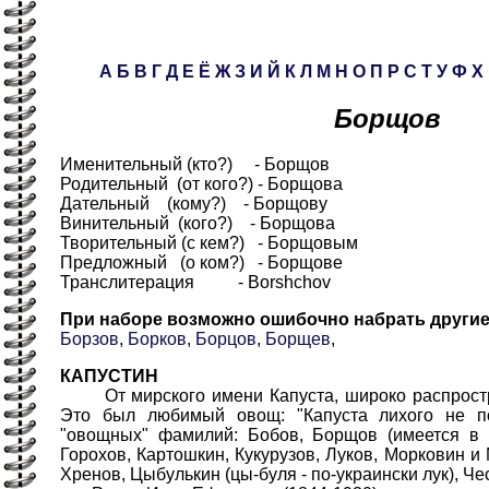
А
Б
В
Г
Д
Е
Ё
Ж
З
И
Й
К
Л
М
Н
О
П
Р
С
Т
У
Ф
Х
Борщов
Именительный (кто?) - Борщов
Родительный (от кого?) - Борщова
Дательный (кому?) - Борщову
Винительный (кого?) - Борщова
Творительный (с кем?) - Борщовым
Предложный (о ком?) - Борщове
Транслитерация - Borshchov
При наборе возможно ошибочно набрать други
Борзов
,
Борков
,
Борцов
,
Борщев
,
КАПУСТИН
От мирского имени Капуста, широко распростр
Это был любимый овощ: "Капуста лихого не по
"овощных" фамилий: Бобов, Борщов (имеется в в
Горохов, Картошкин, Кукурузов, Луков, Морковин и 
Хренов, Цыбулькин (цы-буля - по-украински лук), Че