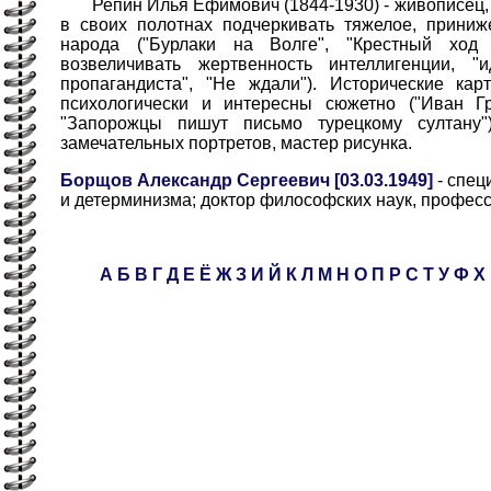
Репин Илья Ефимович (1844-1930) - живописец, 
в своих полотнах подчеркивать тяжелое, приниж
народа ("Бурлаки на Волге", "Крестный ход
возвеличивать жертвенность интеллигенции, "
пропагандиста", "Не ждали"). Исторические ка
психологически и интересны сюжетно ("Иван Г
"Запорожцы пишут письмо турецкому султану"
замечательных портретов, мастер рисунка.
Борщов Александр Сергеевич [03.03.1949]
- спец
и детерминизма; доктор философских наук, профес
А
Б
В
Г
Д
Е
Ё
Ж
З
И
Й
К
Л
М
Н
О
П
Р
С
Т
У
Ф
Х