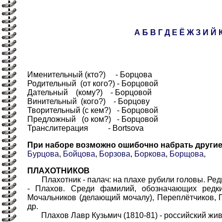
А
Б
В
Г
Д
Е
Ё
Ж
З
И
Й
Именительный (кто?) - Борцова
Родительный (от кого?) - Борцовой
Дательный (кому?) - Борцовой
Винительный (кого?) - Борцову
Творительный (с кем?) - Борцовой
Предложный (о ком?) - Борцовой
Транслитерация - Bortsova
При наборе возможно ошибочно набрать други
Бурцова
,
Бойцова
,
Борзова
,
Боркова
,
Борщова
,
ПЛАХОТНИКОВ
Плахотник - палач: на плахе рубили головы. Редка
- Плахов. Среди фамилий, обозначающих редки
Мочальников (делающий мочалу), Переплётчиков, П
др.
Плахов Лавр Кузьмич (1810-81) - российский живоп