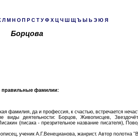
К
Л
М
Н
О
П
Р
С
Т
У
Ф
Х
Ц
Ч
Ш
Щ
Ъ
Ы
Ь
Э
Ю
Я
Борцова
е правильные фамилии:
я фамилия, да и профессия, к счастью, встречается нечас
е виды деятельности: Борцов, Живописцев, Звездочёт
исакин (писака - презрительное название писателя), Пов
исец, ученик А.Г.Венецианова, жанрист. Автор полотна "В 